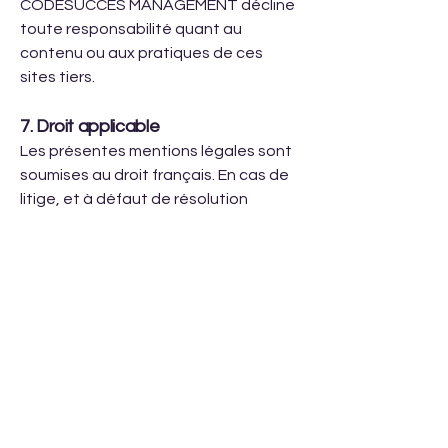
CODESUCCES MANAGEMENT décline
toute responsabilité quant au
contenu ou aux pratiques de ces
sites tiers.
7. Droit applicable
Les présentes mentions légales sont
soumises au droit français. En cas de
litige, et à défaut de résolution
amiable, les tribunaux français seront
seuls compétents.
8. Contact
Pour toute question relative au Site
ou à son contenu, vous pouvez nous
contacter à :
atelier@impactencouleurs